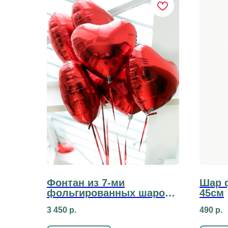
Фонтан из 7-ми
Шар 
фольгированных шаров
45см
45 см
3 450
р.
490
р.